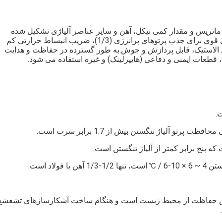
 ماتریس و مقدار کمی نیکل، آهن و سایر عناصر آلیاژی تشکیل شده
است.دارای: چگالی بالا (~18.8g/cm3) و قابل تنظیم، توانایی قوی برای جذب پرتوهای پرانرژی (1/3)، ضریب انبساط حرارتی کم
و مدول الاستیک، قابل پردازش و جوش.به طور گسترده در حفاظت و هدایت
 قطعات ایمنی و دفاعی (هایپرلینک) و غیره استفاده می شود.
 آلیاژ تنگستن بیش از 1.7 برابر سرب است.
که پنج برابر کمتر از آلیاژ تنگستن است.
اد است.
واص حفاظت از محیط زیست است و هنگام ساخت آشکارسازهای تشعشع 