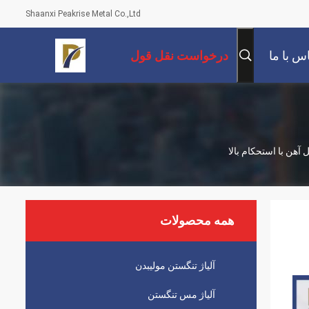
Shaanxi Peakrise Metal Co.,Ltd
س با ما
درخواست نقل قول
هن با استحکام بالا
همه محصولات
آلیاژ تنگستن مولیبدن
آلیاژ مس تنگستن