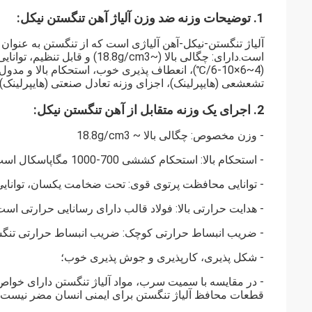
1. توضیحات وزنه ضد وزن آلیاژ آهن تنگستن نیکل:
آلیاژ تنگستن-نیکل-آهن آلیاژی است که از تنگستن به عنوان
(4~6×10-6/℃)، انعطاف پذیری خوب، استحکام بالا 
تشعشعی (هایپرلینک)، اجزای وزنه تعادل صنعتی (هایپرلینک)،
2. اجرای یک وزنه متقابل از آهن تنگستن نیکل
:
- وزن مخصوص: چگالی بالا ~ 18.8g/cm3
- استحکام بالا: استحکام کششی 700-1000 مگاپاسکال است.
- توانایی محافظت پرتوی قوی: تحت ضخامت یکسان، توانایی محافظت پرتو
- هدایت حرارتی بالا: فولاد قالب دارای رسانایی حرارتی است 
- ضریب انبساط حرارتی کوچک: ضریب انبساط حرارتی تنگستن 4 ~ 6 × 10-6 / ℃ است، تنها 1/2-1/3 آهن یا فول
- شکل پذیری، کارپذیری و جوش پذیری خوب؛
- در مقایسه با سمیت سرب، مواد آلیاژ تنگستن دارای خ
قطعات محافظ آلیاژ تنگستن برای ایمنی انسان مضر نیست.