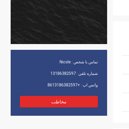
تماس با شخص :
Nicole
شماره تلفن :
13186382597
واتس اپ :
+8613186382597
مخاطب