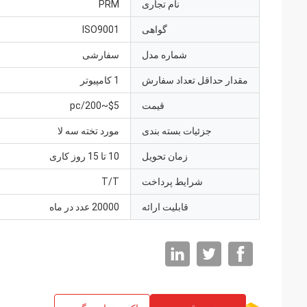
نام تجاری
PRM
گواهی
ISO9001
شماره مدل
سفارشی
مقدار حداقل تعداد سفارش
1 کامپیوتر
قیمت
$5~200/pc
جزئیات بسته بندی
مورد تخته سه لا
زمان تحویل
10 تا 15 روز کاری
شرایط پرداخت
T/T
قابلیت ارائه
20000 عدد در ماه