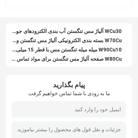
W70Cu بسته بندی الکترونیکی آلیاژ مس تنگستن ورق ورق مس تنگستن مواد الکترود
W90Cu10 میله میله تنگستن مس با قطر 15 میلی متر میله تنگستن مس میله تنگستن
نمایش واقعیت مجازی
W80Cu صفحه آلیاژ مس تنگستن برای مواد تماس ورق تنگستن مس نقاط تماس الکتریکی
75% وات دیسک مس تنگستن EDM PCD ابزار ابزار تنگستن ورق مس تنگستن نوار تنگستن مس
درباره ما
الکترودهای لوله تخلیه ولتاژ بالا میله آلیاژ مس تنگستن 3 میلی متر الکترودهای تنگستن مس
میله های آلیاژ تنگستن با نرخ تلفات کم 75WCu مواد الکترود EDM مواد الکترود تنگستن مس
تور کارخانه
ورق حرارتی ورق تنگستن مس آلیاژی 2 ~ 50 میلی متر ضخامت ورق مس تنگستن ورق مس تنگستن
90% وات قرص مس تنگستن آلیاژ ورق مقاومت جوشکاری الکترود مواد 1 میلی متر مقاومت در برابر جوشکاری مس
کنترل کیفیت
Ti0.5-Zr0.1 TZM صفحه آلیاژی مولیبدن مقاوم در برابر خوردگی صفحات آلیاژی صیقلی رسانایی الکتریکی و حرارتی
پیام بگذارید
ASTM B387 متخلخل TZM آلیاژ مولیبدن میله مولیبدن میله Tzm فلز
ما به زودی با شما تماس خواهیم گرفت
با ما تماس بگیرید
لوله آلیاژی مولیبدن TZM مقاوم در برابر خوردگی برای لوله محافظ ترموکوپل صنایع الکترونیکی
Mo + 0.40-0.55% Ti + 0.06-0.12% Zr TZM دیسک آلیاژ مولیبدن دیسک Tzm آلیاژ تیتانیوم زیرکونیوم دیسک آلیاژ مولیبدن
پیچ تیتانیوم زیرکونیوم آلیاژی مولیبدن پیچ آلیاژی مولیبدن پیچ آلیاژی مولیبدن پیچ سر تابه سر پیچ سوراخ دار پنیری
درخواست نقل قول
نیمه هادی TZM آلیاژ مولیبدن ورق هدف Tzm فلز کوره زیرکونیوم تیتانیوم دمای بالا
میله آهن تنگستن نیکل 5 ~ 100 میلی متر 90٪ میله آلیاژ تنگستن با وزن مخصوص بالا
آلیاژ تنگستن مولیبدن