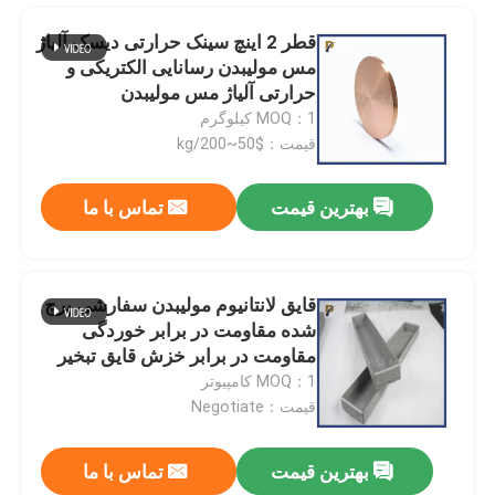
قطر 2 اینچ سینک حرارتی دیسک آلیاژ
مس مولیبدن رسانایی الکتریکی و
حرارتی آلیاژ مس مولیبدن
MOQ：1 کیلوگرم
قیمت：$50~200/kg
بهترین قیمت
تماس با ما
قایق لانتانیوم مولیبدن سفارشی پرچ
شده مقاومت در برابر خوردگی
خونه
مقاومت در برابر خزش قایق تبخیر
قایق مولی قایق MoLa Boat
MOQ：1 کامپیوتر
قیمت：Negotiate
محصولات
بهترین قیمت
تماس با ما
WCu30 آلیاژ مس تنگستن آب بندی الکترودهای جوش داده شده میله تنگستن مس
ویدیو