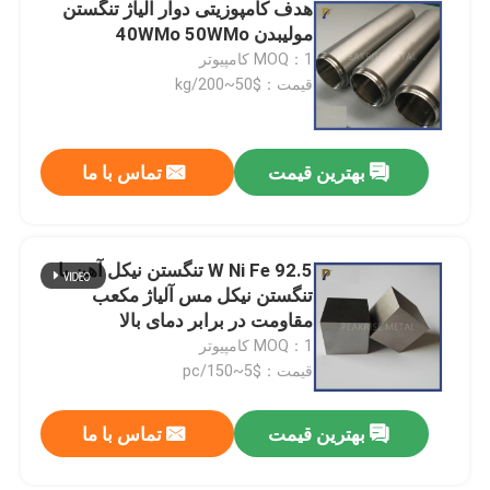
هدف کامپوزیتی دوار آلیاژ تنگستن
مولیبدن 40WMo 50WMo
MOQ：1 کامپیوتر
قیمت：$50~200/kg
بهترین قیمت
تماس با ما
92.5 W Ni Fe تنگستن نیکل آهن یا
تنگستن نیکل مس آلیاژ مکعب
مقاومت در برابر دمای بالا
MOQ：1 کامپیوتر
قیمت：$5~150/pc
بهترین قیمت
تماس با ما