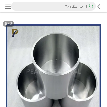
5
/
2