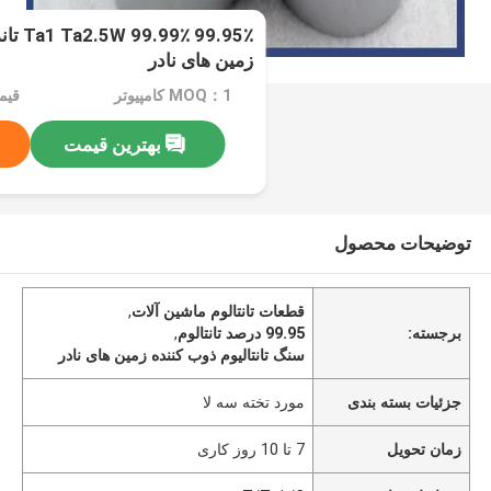
99.95٪
زمین های نادر
MOQ：1 کامپیوتر
قیمت：e
بهترین قیمت
توضیحات محصول
قطعات تانتالوم ماشین آلات
,
برجسته:
99.95 درصد تانتالوم
,
سنگ تانتالیوم ذوب کننده زمین های نادر
جزئیات بسته بندی
مورد تخته سه لا
زمان تحویل
7 تا 10 روز کاری